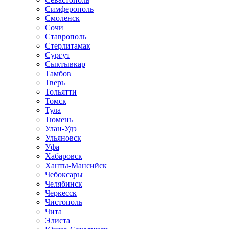
Симферополь
Смоленск
Сочи
Ставрополь
Стерлитамак
Сургут
Сыктывкар
Тамбов
Тверь
Тольятти
Томск
Тула
Тюмень
Улан-Удэ
Ульяновск
Уфа
Хабаровск
Ханты-Мансийск
Чебоксары
Челябинск
Черкесск
Чистополь
Чита
Элиста