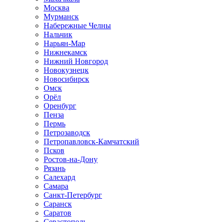
Москва
Мурманск
Набережные Челны
Нальчик
Нарьян-Мар
Нижнекамск
Нижний Новгород
Новокузнецк
Новосибирск
Омск
Орёл
Оренбург
Пенза
Пермь
Петрозаводск
Петропавловск-Камчатский
Псков
Ростов-на-Дону
Рязань
Салехард
Самара
Санкт-Петербург
Саранск
Саратов
Севастополь