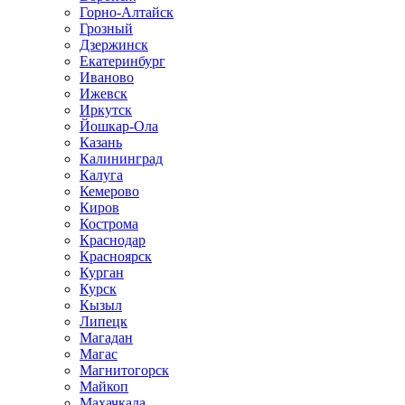
Горно-Алтайск
Грозный
Дзержинск
Екатеринбург
Иваново
Ижевск
Иркутск
Йошкар-Ола
Казань
Калининград
Калуга
Кемерово
Киров
Кострома
Краснодар
Красноярск
Курган
Курск
Кызыл
Липецк
Магадан
Магас
Магнитогорск
Майкоп
Махачкала