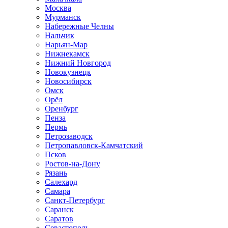
Москва
Мурманск
Набережные Челны
Нальчик
Нарьян-Мар
Нижнекамск
Нижний Новгород
Новокузнецк
Новосибирск
Омск
Орёл
Оренбург
Пенза
Пермь
Петрозаводск
Петропавловск-Камчатский
Псков
Ростов-на-Дону
Рязань
Салехард
Самара
Санкт-Петербург
Саранск
Саратов
Севастополь