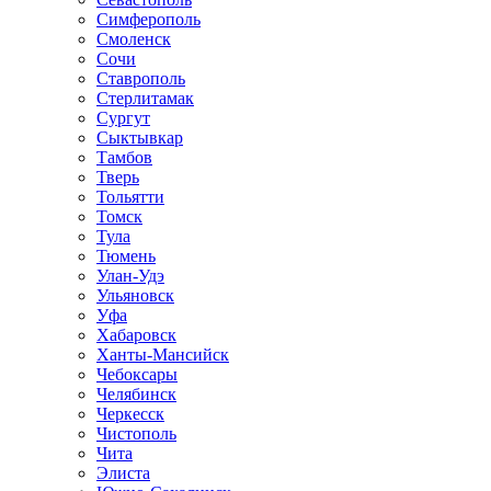
Симферополь
Смоленск
Сочи
Ставрополь
Стерлитамак
Сургут
Сыктывкар
Тамбов
Тверь
Тольятти
Томск
Тула
Тюмень
Улан-Удэ
Ульяновск
Уфа
Хабаровск
Ханты-Мансийск
Чебоксары
Челябинск
Черкесск
Чистополь
Чита
Элиста