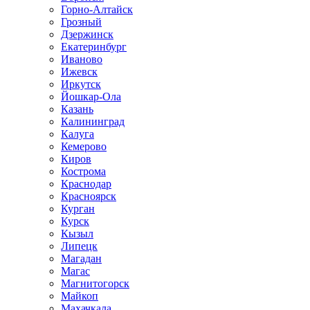
Горно-Алтайск
Грозный
Дзержинск
Екатеринбург
Иваново
Ижевск
Иркутск
Йошкар-Ола
Казань
Калининград
Калуга
Кемерово
Киров
Кострома
Краснодар
Красноярск
Курган
Курск
Кызыл
Липецк
Магадан
Магас
Магнитогорск
Майкоп
Махачкала