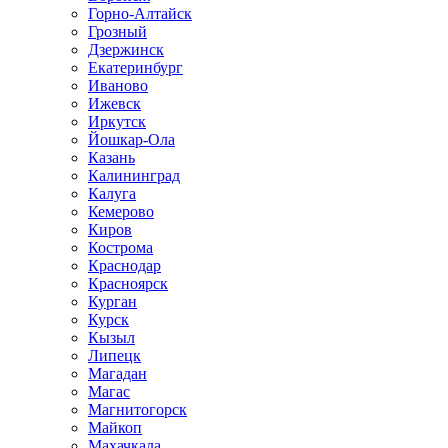
Горно-Алтайск
Грозный
Дзержинск
Екатеринбург
Иваново
Ижевск
Иркутск
Йошкар-Ола
Казань
Калининград
Калуга
Кемерово
Киров
Кострома
Краснодар
Красноярск
Курган
Курск
Кызыл
Липецк
Магадан
Магас
Магнитогорск
Майкоп
Махачкала