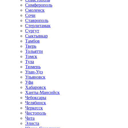
Симферополь
Смоленск
Сочи
Ставрополь
Стерлитамак
Сургут
Сыктывкар
Тамбов
Тверь
Тольятти
Томск
Тула
Тюмень
Улан-Удэ
Ульяновск
Уфа
Хабаровск
Ханты-Мансийск
Чебоксары
Челябинск
Черкесск
Чистополь
Чита
Элиста