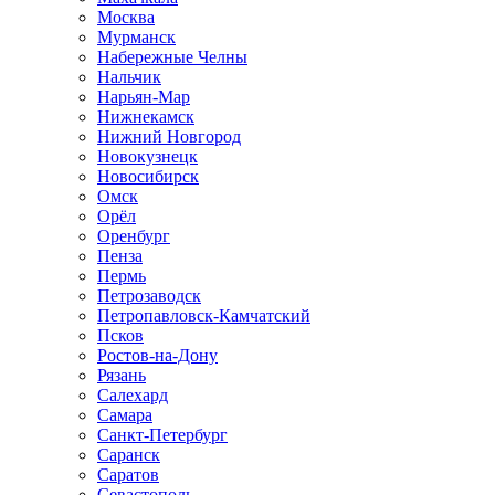
Москва
Мурманск
Набережные Челны
Нальчик
Нарьян-Мар
Нижнекамск
Нижний Новгород
Новокузнецк
Новосибирск
Омск
Орёл
Оренбург
Пенза
Пермь
Петрозаводск
Петропавловск-Камчатский
Псков
Ростов-на-Дону
Рязань
Салехард
Самара
Санкт-Петербург
Саранск
Саратов
Севастополь